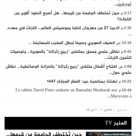
تيدرارين…
حين تُختطف الجامعة من قيمها… هل أصبح النفوذ أقوى من
4:17 م
الكفاءة؟
الدورة 27 من مهرجان كناوة وموسيقى العالم… التراث في مهده،
2:30 م
…
السيف الصويري وصيفا لبطل المغرب للمسايفة …
10:10 ص
نقاش علمي معمق بملتقى “ربيع ركراكة” بالصويرة… وتوصيات
9:42 م
لتثمين التراث…
افتتاح أشغال ملتقى “ربيع ركراكة” بالخزانة الوسائطية… نقاش
1:08 ص
علمي حول…
تهنئة بمناسبة عيد الفطر المبارك 1447
10:22 م
Le rabbin David Pinto souhaite un Ramadan Moubarak aux
10:44 م
Marocains à…
السابق
التالي
1 من 14
المنبر TV
حين تُختطف الجامعة من قيمها…