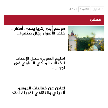
السابق
التالي
1 من 4
محلي
موسم أبي زكريا يحيى أمغار…
خلف الأضواء رجال صنعوا…
اقليم الصويرة حفل الإنصات
للخطاب الملكي السامي في
أجواء…
إعلان عن فعاليات الموسم
الديني والثقافي لقبيلة أولاد…