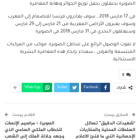
الصويرة يحتفلون بحفل توزيع الجوائز ونهاية المغامرة.
في 17 مارس 2018 ، سوف يغادرون فرنسا للانضمام إلى المغرب.
وسوف يعبرون الأراضي المغربية من 21 مارس إلى 29 مارس
وسيغلقون التحدي في 31 مارس 2018 في الصويرة.
لا تفوت الوصول الرائع على شاطئ الصويرة. موكب من المركبات
المبتسمة والغزلان ، سعداء بإنجاز هذه المغامرة البشرية
الاستثنائية.
0
WhatsApp
Twitter
Facebook
شارك
السابق بوست
القادم بوست
“شهيدات الدقيق” تسائل
الصويرة – مراسيم الإنصات
السلطات المحلية والمقاربات
للخطاب الملكي السامي الذي
الإحسانية التي ما فتئ الاعلام
وجهه جلالة الملك إلى الشعب