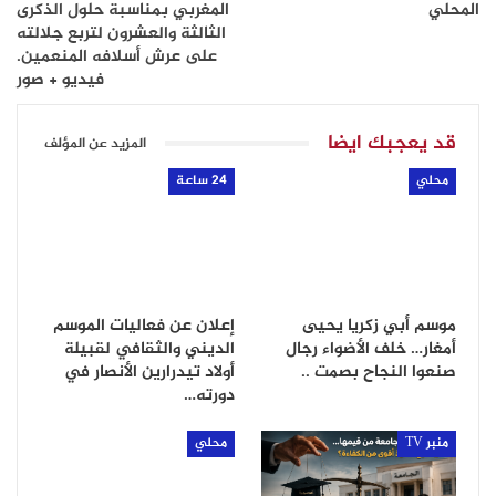
المحلي
المغربي بمناسبة حلول الذكرى
الثالثة والعشرون لتربع جلالته
على عرش أسلافه المنعمين.
فيديو + صور
قد يعجبك ايضا
المزيد عن المؤلف
محلي
24 ساعة
موسم أبي زكريا يحيى
إعلان عن فعاليات الموسم
أمغار… خلف الأضواء رجال
الديني والثقافي لقبيلة
صنعوا النجاح بصمت ..
أولاد تيدرارين الأنصار في
دورته…
منبر TV
محلي