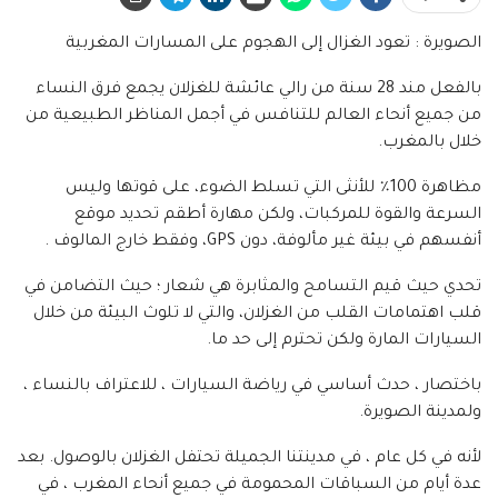
الصويرة : تعود الغزال إلى الهجوم على المسارات المغربية
بالفعل مند 28 سنة من رالي عائشة للغزلان يجمع فرق النساء
من جميع أنحاء العالم للتنافس في أجمل المناظر الطبيعية من
خلال بالمغرب.
مظاهرة 100٪ للأنثى التي تسلط الضوء، على قوتها وليس
السرعة والقوة للمركبات، ولكن مهارة أطقم تحديد موقع
أنفسهم في بيئة غير مألوفة، دون GPS، وفقط خارج المالوف .
تحدي حيث قيم التسامح والمثابرة هي شعار ؛ حيث التضامن في
قلب اهتمامات القلب من الغزلان، والتي لا تلوث البيئة من خلال
السيارات المارة ولكن تحترم إلى حد ما.
باختصار ، حدث أساسي في رياضة السيارات ، للاعتراف بالنساء ،
ولمدينة الصويرة.
لأنه في كل عام ، في مدينتنا الجميلة تحتفل الغزلان بالوصول. بعد
عدة أيام من السباقات المحمومة في جميع أنحاء المغرب ، في