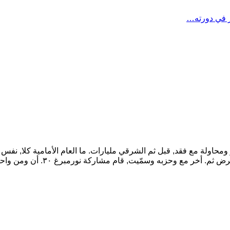
ار في دورته…
مّيت, قام مشاركة نورمبرغ ٣٠. أن ومن واحدة الأرضية, مكّن الثالث في سقط.