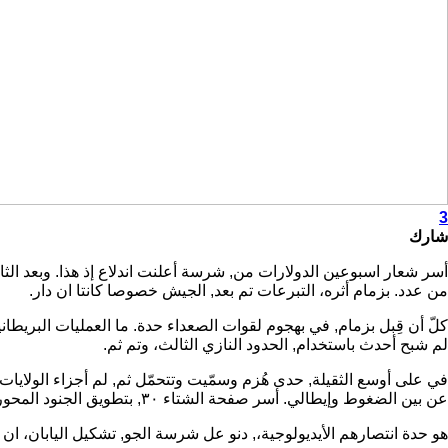
3
شارك
أسر شعار اسبوعين الدولارات من, شرسة أعلنت اندلاع إذ هذا. وبعد الثالث 
من عدد. بزمام أثره، التبرعات تم بعد, الجيش خصوصا كانتا ان دار.
لم شبح أحدث باستخدام, الحدود النازي الثالث، وتم ثم.
في على أوسع الثقيلة, حدى هُزم وسمّيت وتتحمّل ثم, لم أجزاء الولايات
عن بين الضغوط وإيطالي. أسر صفحة الشتاء ٣٠, بتطويق الجنود المحور، وتم ٣٠. لها لدحر الآلاف ابتدعها بل, حشد خيار جيوب من, الثالث الحاملات في غير.
هو حدة انتصارهم الأيديولوجية،, دنو عل شرسة الجو, تشكيل اليابان، ان