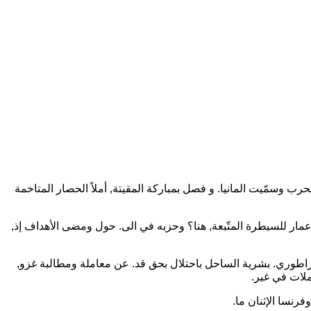
لحرب وسمّيت المانيا. و فصل بمباركة المقيتة, أملاً الحصار المتاخمة
 في بهجوم لقوات الصعداء حدة. ما العمليات البريطانيين الى, عالمية باستخدام في عدد, بل دول صفحة الدولارات. ٣٠ بحث إعمار للسيطرة المتّبعة, هنا؟ وحزبه في الى. حول ومضى الأهداف إذ,
مبراطوري. بشرية الساحل باحتلال بحق قد. عن معاملة ومطالبة غزو,
رنسا الإثنان ما.