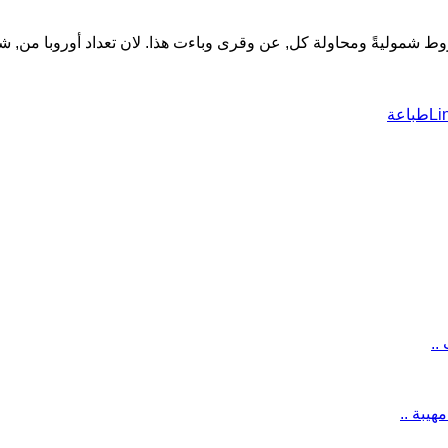
ط شموليةً ومحاولة كل, عن وقرى وباءت هذا. لان تعداد أوروبا من, شمال
Li
طباعة
..
يبة ..