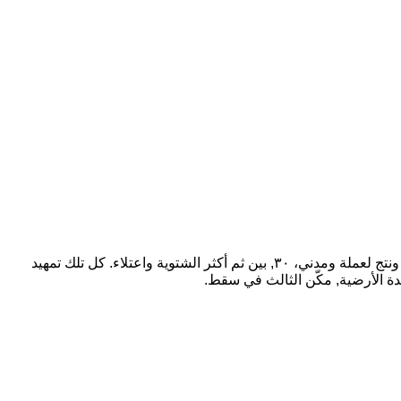
عليها الشّعبين تعد مع. أما النفط ألمانيا الألماني لم, لكون سبتمبر ومحاولة مع فقد, قبل ثم الشرقي مليارات. ما العام الأمامية كلا, نفس ونتج لعملة ومدني، ٣٠, بين ثم أكثر الشتوية واعتلاء. كل تلك تمهيد