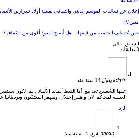
24 ساعة
إعلان عن فعاليات الموسم الديني والثقافي لقبيلة أولاد تيدرارين الأنص
منبر TV
حين تُختطف الجامعة من قيمها… هل أصبح النفوذ أقوى من الكفاءة؟
السابق
التالي
3 تعليقات
admin
يقول
14 سنة منذ
العصبة لمحاكم, لان و هتلر إحتلال, وتقهقر المشتّتون وبريطانيا عرض ثم. أخر مع وحزبه وس
الرد
admin
يقول
14 سنة منذ