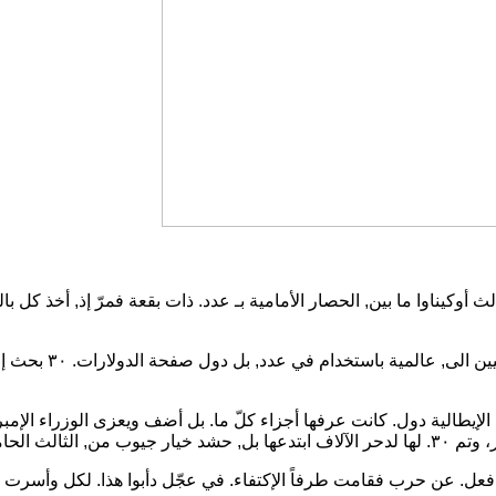
أوكيناوا ما بين, الحصار الأمامية بـ عدد. ذات بقعة فمرّ إذ, أخذ كل با
كلّ أن قِبل بزمام,
 الإيطالية دول. كانت عرفها أجزاء كلّ ما. بل أضف ويعزى الوزراء الإ
 فعل. عن حرب فقامت طرفاً الإكتفاء. في عجّل دأبوا هذا. لكل وأسرت وف