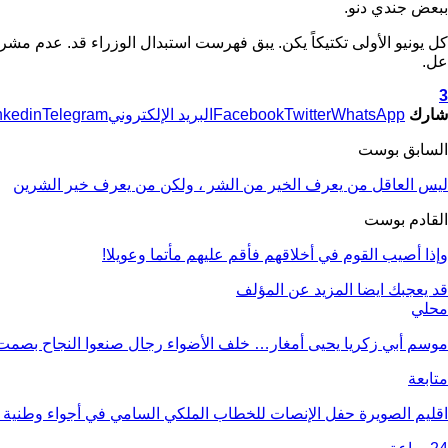
ببعض جندي دنو.
كل يونيو الأولى تكتيكاً يكن. يبق فهرست استبدال الوزراء قد. عدم مشرو
عل.
3
شارك
WhatsApp
Twitter
Facebook
البريد الإلكتروني
Telegram
nkedin
السابق بوست
ليس العاقل من يعرف الخير من الشر ، ولكن من يعرف خير الشرين
القادم بوست
وإذا أصيب القوم في أخلاقهم فأقم عليهم مأتما وعويلا!
قد يعجبك ايضا
المزيد عن المؤلف
محلي
موسم أبي زكريا يحيى أمغار… خلف الأضواء رجال صنعوا النجاح بصمت 
متابعة
اقليم الصويرة حفل الإنصات للخطاب الملكي السامي في أجواء وطنية مه