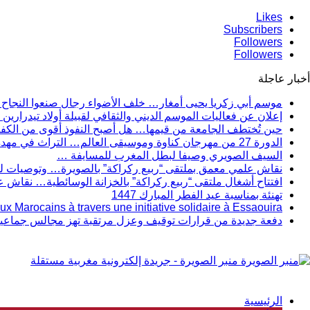
Likes
Subscribers
Followers
Followers
أخبار عاجلة
موسم أبي زكريا يحيى أمغار… خلف الأضواء رجال صنعوا النجاح 
إعلان عن فعاليات الموسم الديني والثقافي لقبيلة أولاد تيدرارين 
حين تُختطف الجامعة من قيمها… هل أصبح النفوذ أقوى من الكفا
الدورة 27 من مهرجان كناوة وموسيقى العالم… التراث في مهده، والإبداع في قلب الصويرة النابض .
السيف الصويري وصيفا لبطل المغرب للمسايفة …
نقاش علمي معمق بملتقى “ربيع ركراكة” بالصويرة… وتوصيات لتثم
افتتاح أشغال ملتقى “ربيع ركراكة” بالخزانة الوسائطية… نقاش 
تهنئة بمناسبة عيد الفطر المبارك 1447
Marocains à travers une initiative solidaire à Essaouira
دفعة جديدة من قرارات توقيف وعزل مرتقبة تهز مجالس جماعية با
منبر الصويرة - جريدة إلكترونية مغربية مستقلة
الرئيسية