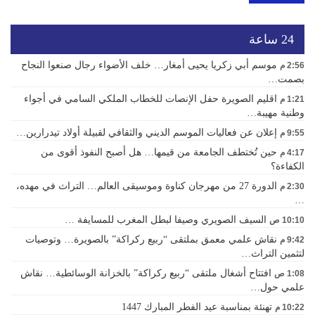
24 ساعة
موسم أبي زكريا يحيى أمغار… خلف الأضواء رجال صنعوا النجاح
2:56 م
بصمت…
اقليم الصويرة حفل الإنصات للخطاب الملكي السامي في أجواء
1:21 م
وطنية مهيبة…
إعلان عن فعاليات الموسم الديني والثقافي لقبيلة أولاد تيدرارين…
9:55 م
حين تُختطف الجامعة من قيمها… هل أصبح النفوذ أقوى من
4:17 م
الكفاءة؟
الدورة 27 من مهرجان كناوة وموسيقى العالم… التراث في مهده،
2:30 م
…
السيف الصويري وصيفا لبطل المغرب للمسايفة …
10:10 ص
نقاش علمي معمق بملتقى “ربيع ركراكة” بالصويرة… وتوصيات
9:42 م
لتثمين التراث…
افتتاح أشغال ملتقى “ربيع ركراكة” بالخزانة الوسائطية… نقاش
1:08 ص
علمي حول…
تهنئة بمناسبة عيد الفطر المبارك 1447
10:22 م