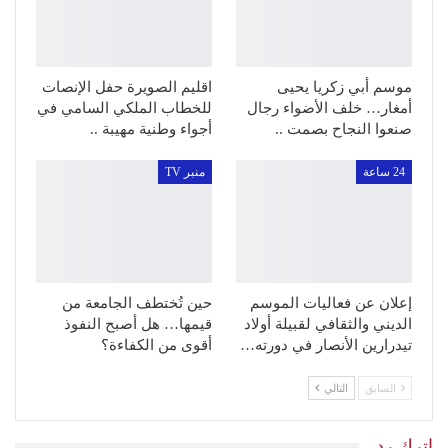
موسم أبي زكريا يحيى
اقليم الصويرة حفل الإنصات
أمغار… خلف الأضواء رجال
للخطاب الملكي السامي في
صنعوا النجاح بصمت ..
أجواء وطنية مهيبة ..
24 ساعة
منبر TV
إعلان عن فعاليات الموسم
حين تُختطف الجامعة من
الديني والثقافي لقبيلة أولاد
قيمها… هل أصبح النفوذ
تيدرارين الأنصار في دورته…
أقوى من الكفاءة؟
السابق
التالي
اترك رد