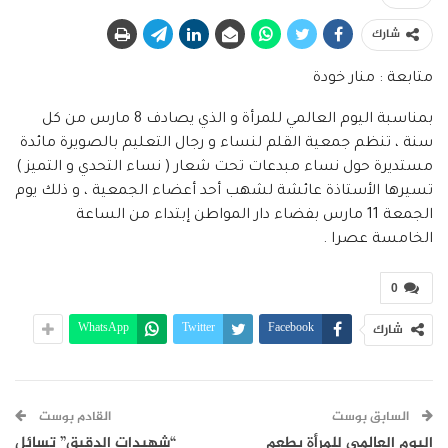
شارك
متابعة : منار خودة
بمناسبة اليوم العالمي للمرأة و الذي يصادف 8 مارس من كل
سنة ، تنظم جمعية القلم لنساء و رجال التعليم بالصويرة مائدة
مستديرة حول نساء مبدعات تحت شعار ( نساء التحدي و التميز )
تسيرها الأستاذة عائشة لشهب أحد أعضاء الجمعية ، و ذلك يوم
الجمعة 11 مارس بفضاء دار المواطن إبتداء من الساعة
الخامسة عصرا .
0
WhatsApp
Twitter
Facebook
شارك
السابق بوست
القادم بوست
اليوم العالمي للمرأة بطعم
“شهيدات الدقيق” تسائل