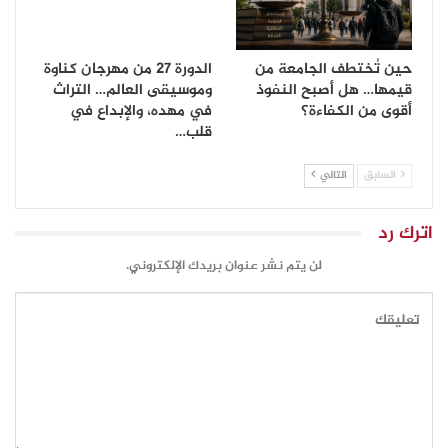
حين تُختطف الجامعة من
الدورة 27 من مهرجان كناوة
قيمها… هل أصبح النفوذ
وموسيقى العالم… التراث
أقوى من الكفاءة؟
في مهده، والإبداع في
قلب…
السابق
التالي
اترك رد
لن يتم نشر عنوان بريدك الإلكتروني.