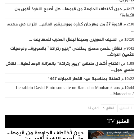
تيدرارين…
حين تُختطف الجامعة من قيمها… هل أصبح النفوذ أقوى من
4:17 م
الكفاءة؟
الدورة 27 من مهرجان كناوة وموسيقى العالم… التراث في مهده،
2:30 م
…
السيف الصويري وصيفا لبطل المغرب للمسايفة …
10:10 ص
نقاش علمي معمق بملتقى “ربيع ركراكة” بالصويرة… وتوصيات
9:42 م
لتثمين التراث…
افتتاح أشغال ملتقى “ربيع ركراكة” بالخزانة الوسائطية… نقاش
1:08 ص
علمي حول…
تهنئة بمناسبة عيد الفطر المبارك 1447
10:22 م
Le rabbin David Pinto souhaite un Ramadan Moubarak aux
10:44 م
Marocains à…
السابق
التالي
1 من 14
المنبر TV
حين تُختطف الجامعة من قيمها…