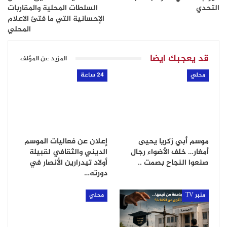
التحدي
السلطات المحلية والمقاربات
الإحسانية التي ما فتئ الاعلام
المحلي
قد يعجبك ايضا
المزيد عن المؤلف
محلي
24 ساعة
موسم أبي زكريا يحيى
إعلان عن فعاليات الموسم
أمغار… خلف الأضواء رجال
الديني والثقافي لقبيلة
صنعوا النجاح بصمت ..
أولاد تيدرارين الأنصار في
دورته…
منبر TV
محلي