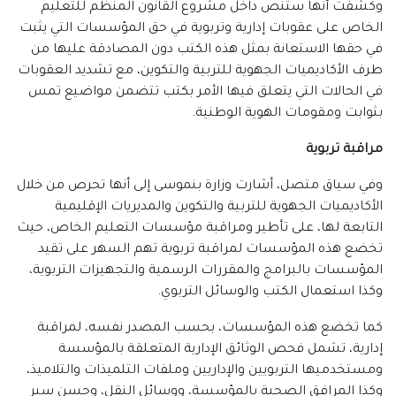
وكشفت أنها ستنص داخل مشروع القانون المنظم للتعليم
الخاص على عقوبات إدارية وتربوية في حق المؤسسات التي يثبت
في حقها الاستعانة بمثل هذه الكتب دون المصادقة عليها من
طرف الأكاديميات الجهوية للتربية والتكوين، مع تشديد العقوبات
في الحالات التي يتعلق فيها الأمر بكتب تتضمن مواضيع تمس
بثوابت ومقومات الهوية الوطنية.
مراقبة تربوية
وفي سياق متصل، أشارت وزارة بنموسى إلى أنها تحرص من خلال
الأكاديميات الجهوية للتربية والتكوين والمديريات الإقليمية
التابعة لها، على تأطير ومراقبة مؤسسات التعليم الخاص، حيث
تخضع هذه المؤسسات لمراقبة تربوية تهم السهر على تقيد
المؤسسات بالبرامج والمقررات الرسمية والتجهيزات التربوية،
وكذا استعمال الكتب والوسائل التربوي.
كما تخضع هذه المؤسسات، بحسب المصدر نفسه، لمراقبة
إدارية، تشمل فحص الوثائق الإدارية المتعلقة بالمؤسسة
ومستخدميها التربويين والإداريين وملفات التلميذات والتلاميذ،
وكذا المرافق الصحية بالمؤسسة، ووسائل النقل، وحسن سير