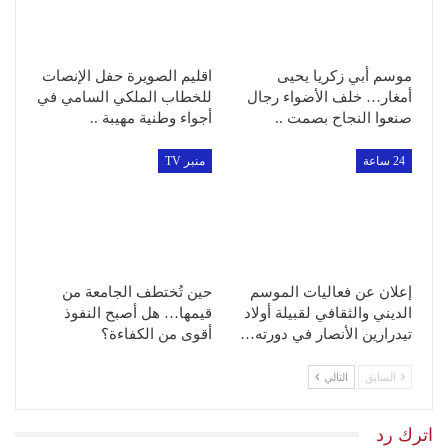
موسم أبي زكريا يحيى
اقليم الصويرة حفل الإنصات
أمغار… خلف الأضواء رجال
للخطاب الملكي السامي في
صنعوا النجاح بصمت ..
أجواء وطنية مهيبة ..
24 ساعة
منبر TV
إعلان عن فعاليات الموسم
حين تُختطف الجامعة من
الديني والثقافي لقبيلة أولاد
قيمها… هل أصبح النفوذ
تيدرارين الأنصار في دورته…
أقوى من الكفاءة؟
السابق
التالي
اترك رد