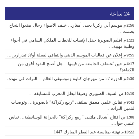
24 ساعة
موسم أبي زكريا يحيى أمغار… خلف الأضواء رجال صنعوا النجاح
2:56 م
بصمت…
اقليم الصويرة حفل الإنصات للخطاب الملكي السامي في أجواء
1:21 م
وطنية مهيبة…
إعلان عن فعاليات الموسم الديني والثقافي لقبيلة أولاد تيدرارين…
9:55 م
حين تُختطف الجامعة من قيمها… هل أصبح النفوذ أقوى من
4:17 م
الكفاءة؟
الدورة 27 من مهرجان كناوة وموسيقى العالم… التراث في مهده،
2:30 م
…
السيف الصويري وصيفا لبطل المغرب للمسايفة …
10:10 ص
نقاش علمي معمق بملتقى “ربيع ركراكة” بالصويرة… وتوصيات
9:42 م
لتثمين التراث…
افتتاح أشغال ملتقى “ربيع ركراكة” بالخزانة الوسائطية… نقاش
1:08 ص
علمي حول…
تهنئة بمناسبة عيد الفطر المبارك 1447
10:22 م